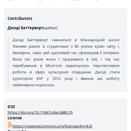
Contributors
Джоді Баттерворт
(
author
)
Джоді Баттерворт навчалася в Міжнародній школі
Женеви разом зі студентами з 80 різних країн світу, і,
ймовірно, саме цей щасливий час сформував її інтереси.
Вона сім років жила і працювала в Азії, і під час
перебування в Монголії надихнулась перспективою
роботи в сфері культурної спадщини. Джоді стала
куратором EAP у 2012 році і вважає цю роботу
неймовірно корисною.
DOI
https://doi.org/10.11647/obp.0480.10
License
https://creativecommons.org/licenses/by/4.0/