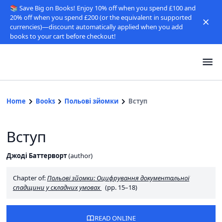
📚 Save Big on Books! Enjoy 10% off when you spend £100 and
20% off when you spend £200 (or the equivalent in supported
currencies)—discount automatically applied when you add
books to your cart before checkout!
Home
Books
Польові зйомки
Вступ
Вступ
Джоді Баттерворт
(
author
)
Chapter of:
Польові зйомки: Оцифрування документальної
спадщини у складних умовах
(pp. 15–18)
READ ONLINE