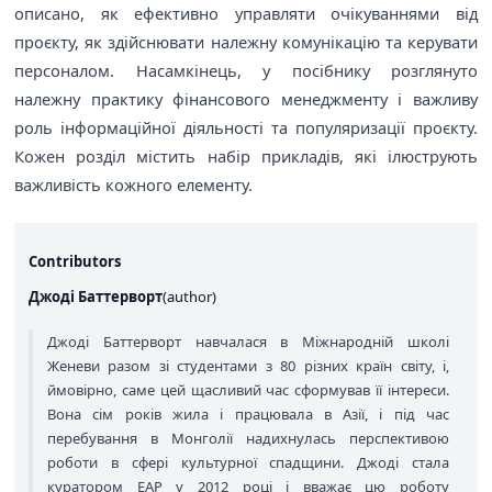
описано, як ефективно управляти очікуваннями від
проєкту, як здійснювати належну комунікацію та керувати
персоналом. Насамкінець, у посібнику розглянуто
належну практику фінансового менеджменту і важливу
роль інформаційної діяльності та популяризації проєкту.
Кожен розділ містить набір прикладів, які ілюструють
важливість кожного елементу.
Contributors
Джоді Баттерворт
(
author
)
Джоді Баттерворт навчалася в Міжнародній школі
Женеви разом зі студентами з 80 різних країн світу, і,
ймовірно, саме цей щасливий час сформував її інтереси.
Вона сім років жила і працювала в Азії, і під час
перебування в Монголії надихнулась перспективою
роботи в сфері культурної спадщини. Джоді стала
куратором EAP у 2012 році і вважає цю роботу