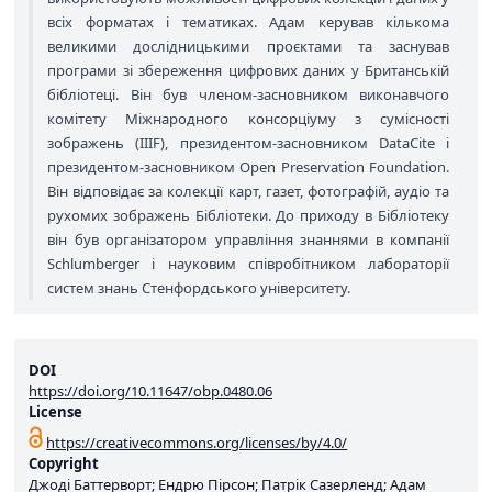
всіх форматах і тематиках. Адам керував кількома
великими дослідницькими проєктами та заснував
програми зі збереження цифрових даних у Британській
бібліотеці. Він був членом-засновником виконавчого
комітету Міжнародного консорціуму з сумісності
зображень (IIIF), президентом-засновником DataCite і
президентом-засновником Open Preservation Foundation.
Він відповідає за колекції карт, газет, фотографій, аудіо та
рухомих зображень Бібліотеки. До приходу в Бібліотеку
він був організатором управління знаннями в компанії
Schlumberger і науковим співробітником лабораторії
систем знань Стенфордського університету.
DOI
https://doi.org/10.11647/obp.0480.06
License
https://creativecommons.org/licenses/by/4.0/
Copyright
Джоді Баттерворт; Ендрю Пірсон; Патрік Сазерленд; Адам