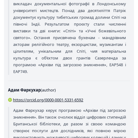
викладач документальної фотографії в Лондонському
університеті мистецтв. Понад два десятиліття Патрік
документує культуру тибетських громад долини Спіті на
півночі Індії. Результатом проєкту стали численні
виставки та дві книги: «Спіті» та «Учні божевільного
святого». Остання присвячена бухенам - мандрівним
акторам релігійного театру, екзорцистам, музикантам і
цілителям, унікальним для Спіті, чия матеріальна
культура є об’єктом двох грантів Сазерленда за
програмою «Архіви під загрозою зникнення», EAP548 і
EAP749.
Адам Фаркухар
(
author
)
https://orcid.org/0000-0001-5331-6592
Адам Фаркухар керує програмою «Архіви під загрозою
зникнення». Він також очолює відділ цифрових стипендій
Британської бібліотеки, де разом зі своєю командою
створює послуги для дослідників, які повною мірою
використовують можливості цифрових колекцій і даних у