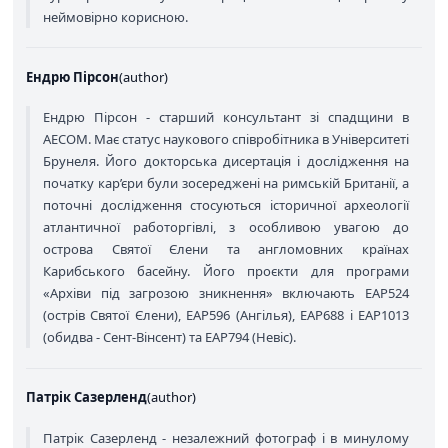
неймовірно корисною.
Ендрю Пірсон
(
author
)
Ендрю Пірсон - старший консультант зі спадщини в
AECOM. Має статус наукового співробітника в Університеті
Брунеля. Його докторська дисертація і дослідження на
початку кар’єри були зосереджені на римській Британії, а
поточні дослідження стосуються історичної археології
атлантичної работоргівлі, з особливою увагою до
острова Святої Єлени та англомовних країнах
Карибського басейну. Його проєкти для програми
«Архіви під загрозою зникнення» включають EAP524
(острів Святої Єлени), EAP596 (Ангілья), EAP688 і EAP1013
(обидва - Сент-Вінсент) та EAP794 (Невіс).
Патрік Сазерленд
(
author
)
Патрік Сазерленд - незалежний фотограф і в минулому