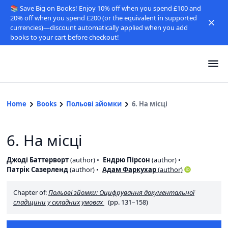
📚 Save Big on Books! Enjoy 10% off when you spend £100 and
20% off when you spend £200 (or the equivalent in supported
currencies)—discount automatically applied when you add
books to your cart before checkout!
Home
Books
Польові зйомки
6. На місці
6. На місці
Джоді Баттерворт
(
author
)
Ендрю Пірсон
(
author
)
Патрік Сазерленд
(
author
)
Адам Фаркухар
(
author
)
Chapter of:
Польові зйомки: Оцифрування документальної
спадщини у складних умовах
(pp. 131–158)